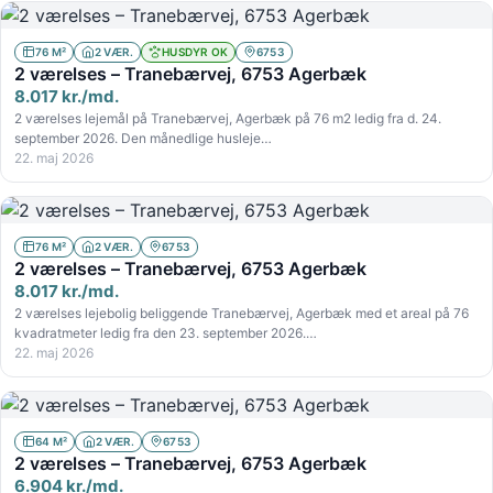
76 M²
2 VÆR.
HUSDYR OK
6753
2 værelses – Tranebærvej, 6753 Agerbæk
8.017 kr./md.
2 værelses lejemål på Tranebærvej, Agerbæk på 76 m2 ledig fra d. 24.
september 2026. Den månedlige husleje…
22. maj 2026
76 M²
2 VÆR.
6753
2 værelses – Tranebærvej, 6753 Agerbæk
8.017 kr./md.
2 værelses lejebolig beliggende Tranebærvej, Agerbæk med et areal på 76
kvadratmeter ledig fra den 23. september 2026.…
22. maj 2026
64 M²
2 VÆR.
6753
2 værelses – Tranebærvej, 6753 Agerbæk
6.904 kr./md.