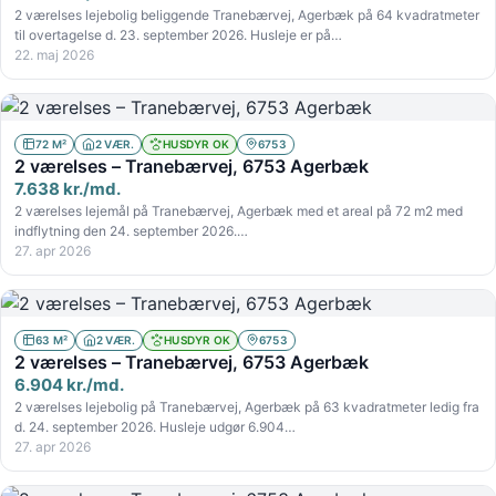
2 værelses lejebolig beliggende Tranebærvej, Agerbæk på 64 kvadratmeter
til overtagelse d. 23. september 2026. Husleje er på…
22. maj 2026
72 M²
2 VÆR.
HUSDYR OK
6753
2 værelses – Tranebærvej, 6753 Agerbæk
7.638 kr./md.
2 værelses lejemål på Tranebærvej, Agerbæk med et areal på 72 m2 med
indflytning den 24. september 2026.…
27. apr 2026
63 M²
2 VÆR.
HUSDYR OK
6753
2 værelses – Tranebærvej, 6753 Agerbæk
6.904 kr./md.
2 værelses lejebolig på Tranebærvej, Agerbæk på 63 kvadratmeter ledig fra
d. 24. september 2026. Husleje udgør 6.904…
27. apr 2026