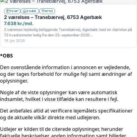
72 M²
2 VÆR.
6753
2 værelses – Tranebærvej, 6753 Agerbæk
7.638 kr./md.
2 værelses lejebolig beliggende Tranebærvej, Agerbæk med en størrelse på
72 kvadratmeter ledig fra den 23. september 2026.…
19. jan 2026
*OBS
Den ovenstående information i annoncen er vejledende,
og der tages forbehold for mulige fejl samt ændringer af
oplysninger.
Nogle af de viste oplysninger kan være automatisk
indsamlet, hvilket i visse tilfælde kan resultere i fejl.
Det anbefales altid at verificere lejemålets specifikationer
og de aktuelle vilkår direkte med udlejeren.
Udlejer er kilden til de citerede oplysninger, herunder
faktuelle beskrivelser, anden information samt billeder