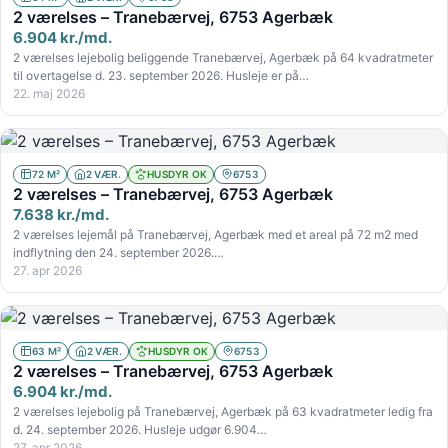
2 værelses – Tranebærvej, 6753 Agerbæk
6.904 kr./md.
2 værelses lejebolig beliggende Tranebærvej, Agerbæk på 64 kvadratmeter
til overtagelse d. 23. september 2026. Husleje er på…
22. maj 2026
72 M²
2 VÆR.
HUSDYR OK
6753
2 værelses – Tranebærvej, 6753 Agerbæk
7.638 kr./md.
2 værelses lejemål på Tranebærvej, Agerbæk med et areal på 72 m2 med
indflytning den 24. september 2026.…
27. apr 2026
63 M²
2 VÆR.
HUSDYR OK
6753
2 værelses – Tranebærvej, 6753 Agerbæk
6.904 kr./md.
2 værelses lejebolig på Tranebærvej, Agerbæk på 63 kvadratmeter ledig fra
d. 24. september 2026. Husleje udgør 6.904…
27. apr 2026