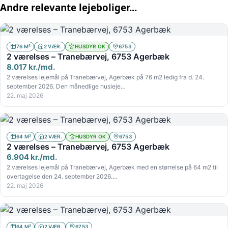
Andre relevante lejeboliger...
76 M²
2 VÆR.
HUSDYR OK
6753
2 værelses – Tranebærvej, 6753 Agerbæk
8.017 kr./md.
2 værelses lejemål på Tranebærvej, Agerbæk på 76 m2 ledig fra d. 24.
september 2026. Den månedlige husleje…
22. maj 2026
64 M²
2 VÆR.
HUSDYR OK
6753
2 værelses – Tranebærvej, 6753 Agerbæk
6.904 kr./md.
2 værelses lejemål på Tranebærvej, Agerbæk med en størrelse på 64 m2 til
overtagelse den 24. september 2026.…
22. maj 2026
64 M²
2 VÆR.
6753