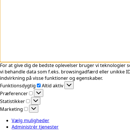
For at give dig de bedste oplevelser bruger vi teknologier s
vi behandle data som f.eks. browsingadfærd eller unikke ID'
indvirkning på visse funktioner og egenskaber.
Funktionsdygtig
Funktionsdygtig
Altid aktiv
Præferencer
Præferencer
Statistikker
Statistikker
Marketing
Marketing
Vælg muligheder
Administrér tjenester