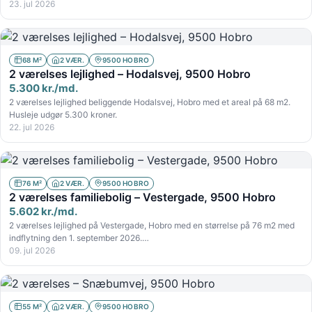
23. jul 2026
68 M²
2 VÆR.
9500 HOBRO
2 værelses lejlighed – Hodalsvej, 9500 Hobro
5.300 kr./md.
2 værelses lejlighed beliggende Hodalsvej, Hobro med et areal på 68 m2.
Husleje udgør 5.300 kroner.
22. jul 2026
76 M²
2 VÆR.
9500 HOBRO
2 værelses familiebolig – Vestergade, 9500 Hobro
5.602 kr./md.
2 værelses lejlighed på Vestergade, Hobro med en størrelse på 76 m2 med
indflytning den 1. september 2026.…
09. jul 2026
55 M²
2 VÆR.
9500 HOBRO