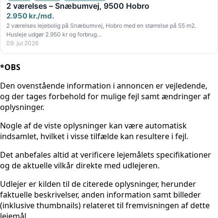
2 værelses – Snæbumvej, 9500 Hobro
2.950 kr./md.
2 værelses lejebolig på Snæbumvej, Hobro med en størrelse på 55 m2.
Husleje udgør 2.950 kr og forbrug…
09. jul 2026
*OBS
Den ovenstående information i annoncen er vejledende,
og der tages forbehold for mulige fejl samt ændringer af
oplysninger.
Nogle af de viste oplysninger kan være automatisk
indsamlet, hvilket i visse tilfælde kan resultere i fejl.
Det anbefales altid at verificere lejemålets specifikationer
og de aktuelle vilkår direkte med udlejeren.
Udlejer er kilden til de citerede oplysninger, herunder
faktuelle beskrivelser, anden information samt billeder
(inklusive thumbnails) relateret til fremvisningen af dette
lejemål.