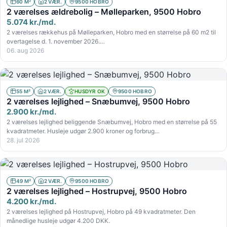
60 M²
2 VÆR.
9500 HOBRO
2 værelses ældrebolig – Mølleparken, 9500 Hobro
5.074 kr./md.
2 værelses rækkehus på Mølleparken, Hobro med en størrelse på 60 m2 til
overtagelse d. 1. november 2026.…
06. aug 2026
55 M²
2 VÆR.
HUSDYR OK
9500 HOBRO
2 værelses lejlighed – Snæbumvej, 9500 Hobro
2.900 kr./md.
2 værelses lejlighed beliggende Snæbumvej, Hobro med en størrelse på 55
kvadratmeter. Husleje udgør 2.900 kroner og forbrug…
28. jul 2026
49 M²
2 VÆR.
9500 HOBRO
2 værelses lejlighed – Hostrupvej, 9500 Hobro
4.200 kr./md.
2 værelses lejlighed på Hostrupvej, Hobro på 49 kvadratmeter. Den
månedlige husleje udgør 4.200 DKK.