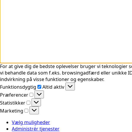
For at give dig de bedste oplevelser bruger vi teknologier s
vi behandle data som f.eks. browsingadfærd eller unikke ID'
indvirkning på visse funktioner og egenskaber.
Funktionsdygtig
Funktionsdygtig
Altid aktiv
Præferencer
Præferencer
Statistikker
Statistikker
Marketing
Marketing
Vælg muligheder
Administrér tjenester