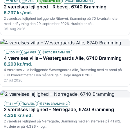
70 M²
2 VÆR.
HUSDYR OK
6740 BRAMMING
2 værelses lejlighed – Ribevej, 6740 Bramming
5.237 kr./md.
2 værelses lejlighed beliggende Ribevej, Bramming på 70 kvadratmeter
med indflytning den 29. september 2026. Husleje er på…
05. aug 2026
100 M²
4 VÆR.
6740 BRAMMING
4 værelses villa – Westergaards Alle, 6740 Bramming
8.200 kr./md.
4 værelses villa beliggende Westergaards Alle, Bramming med et areal på
100 kvadratmeter. Den månedlige husleje udgør 8.200…
27. jul 2026
41 M²
2 VÆR.
6740 BRAMMING
2 værelses lejlighed – Nørregade, 6740 Bramming
4.336 kr./md.
2 værelses lejlighed på Nørregade, Bramming med en størrelse på 41 m2.
Husleje er på 4.336 kr og…