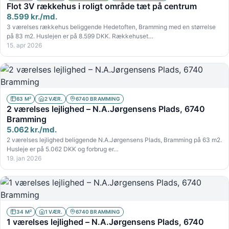
Flot 3V rækkehus i roligt område tæt på centrum
8.599 kr./md.
3 værelses rækkehus beliggende Hedetoften, Bramming med en størrelse
på 83 m2. Huslejen er på 8.599 DKK. Rækkehuset…
15. apr 2026
63 M²
2 VÆR.
6740 BRAMMING
2 værelses lejlighed – N.A.Jørgensens Plads, 6740
Bramming
5.062 kr./md.
2 værelses lejlighed beliggende N.A.Jørgensens Plads, Bramming på 63 m2.
Husleje er på 5.062 DKK og forbrug er…
19. jan 2026
34 M²
1 VÆR.
6740 BRAMMING
1 værelses lejlighed – N.A.Jørgensens Plads, 6740