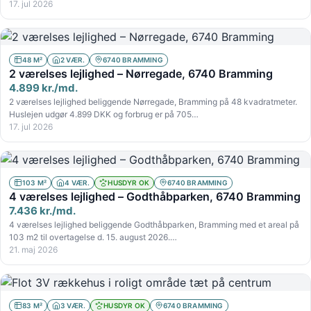
17. jul 2026
48 M²
2 VÆR.
6740 BRAMMING
2 værelses lejlighed – Nørregade, 6740 Bramming
4.899 kr./md.
2 værelses lejlighed beliggende Nørregade, Bramming på 48 kvadratmeter.
Huslejen udgør 4.899 DKK og forbrug er på 705…
17. jul 2026
103 M²
4 VÆR.
HUSDYR OK
6740 BRAMMING
4 værelses lejlighed – Godthåbparken, 6740 Bramming
7.436 kr./md.
4 værelses lejlighed beliggende Godthåbparken, Bramming med et areal på
103 m2 til overtagelse d. 15. august 2026.…
21. maj 2026
83 M²
3 VÆR.
HUSDYR OK
6740 BRAMMING