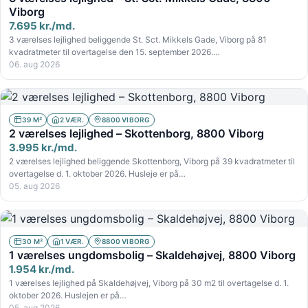
Viborg
7.695 kr./md.
3 værelses lejlighed beliggende St. Sct. Mikkels Gade, Viborg på 81
kvadratmeter til overtagelse den 15. september 2026.…
06. aug 2026
39 M²
2 VÆR.
8800 VIBORG
2 værelses lejlighed – Skottenborg, 8800 Viborg
3.995 kr./md.
2 værelses lejlighed beliggende Skottenborg, Viborg på 39 kvadratmeter til
overtagelse d. 1. oktober 2026. Husleje er på…
05. aug 2026
30 M²
1 VÆR.
8800 VIBORG
1 værelses ungdomsbolig – Skaldehøjvej, 8800 Viborg
1.954 kr./md.
1 værelses lejlighed på Skaldehøjvej, Viborg på 30 m2 til overtagelse d. 1.
oktober 2026. Huslejen er på…
05. aug 2026