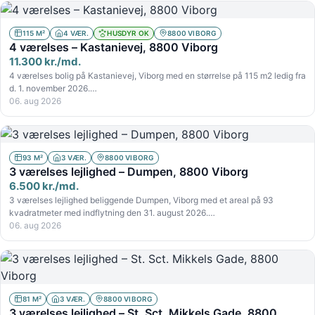
115 M²
4 VÆR.
HUSDYR OK
8800 VIBORG
4 værelses – Kastanievej, 8800 Viborg
11.300 kr./md.
4 værelses bolig på Kastanievej, Viborg med en størrelse på 115 m2 ledig fra
d. 1. november 2026.…
06. aug 2026
93 M²
3 VÆR.
8800 VIBORG
3 værelses lejlighed – Dumpen, 8800 Viborg
6.500 kr./md.
3 værelses lejlighed beliggende Dumpen, Viborg med et areal på 93
kvadratmeter med indflytning den 31. august 2026.…
06. aug 2026
81 M²
3 VÆR.
8800 VIBORG
3 værelses lejlighed – St. Sct. Mikkels Gade, 8800