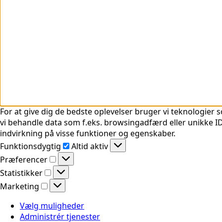
For at give dig de bedste oplevelser bruger vi teknologier s
vi behandle data som f.eks. browsingadfærd eller unikke ID'
indvirkning på visse funktioner og egenskaber.
Funktionsdygtig
Funktionsdygtig
Altid aktiv
Præferencer
Præferencer
Statistikker
Statistikker
Marketing
Marketing
Vælg muligheder
Administrér tjenester