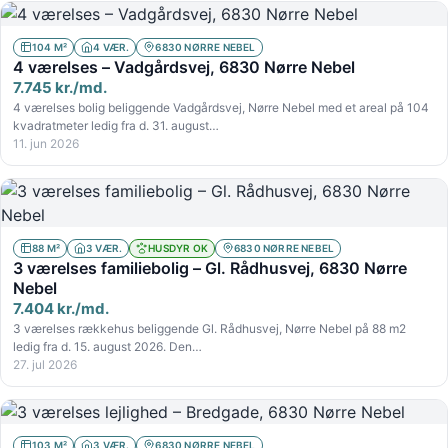
104 M²
4 VÆR.
6830 NØRRE NEBEL
4 værelses – Vadgårdsvej, 6830 Nørre Nebel
7.745 kr./md.
4 værelses bolig beliggende Vadgårdsvej, Nørre Nebel med et areal på 104
kvadratmeter ledig fra d. 31. august…
11. jun 2026
88 M²
3 VÆR.
HUSDYR OK
6830 NØRRE NEBEL
3 værelses familiebolig – Gl. Rådhusvej, 6830 Nørre
Nebel
7.404 kr./md.
3 værelses rækkehus beliggende Gl. Rådhusvej, Nørre Nebel på 88 m2
ledig fra d. 15. august 2026. Den…
27. jul 2026
103 M²
3 VÆR.
6830 NØRRE NEBEL