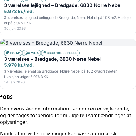
3 værelses lejlighed – Bredgade, 6830 Nørre Nebel
5.978 kr./md.
3 værelses lejlighed beliggende Bredgade, Nørre Nebel på 103 m2. Husleje
er på 5.978 DKK.
30. jun 2026
102 M²
3 VÆR.
6830 NØRRE NEBEL
3 værelses – Bredgade, 6830 Nørre Nebel
5.978 kr./md.
3 værelses lejemål på Bredgade, Nørre Nebel på 102 kvadratmeter.
Huslejen udgør 5.978 DKK.
19. jan 2026
*OBS
Den ovenstående information i annoncen er vejledende,
og der tages forbehold for mulige fejl samt ændringer af
oplysninger.
Nogle af de viste oplysninger kan være automatisk