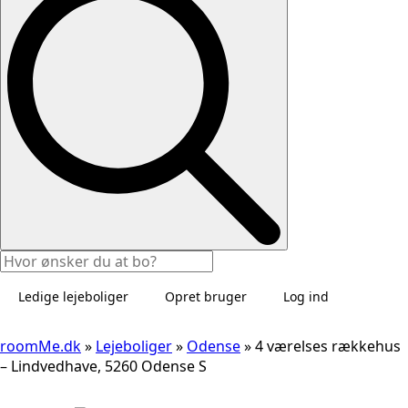
Ledige lejeboliger
Opret bruger
Log ind
roomMe.dk
»
Lejeboliger
»
Odense
»
4 værelses rækkehus
– Lindvedhave, 5260 Odense S