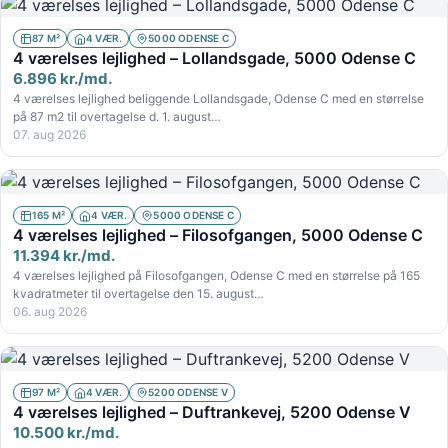
87 M²
4 VÆR.
5000 ODENSE C
4 værelses lejlighed – Lollandsgade, 5000 Odense C
6.896 kr./md.
4 værelses lejlighed beliggende Lollandsgade, Odense C med en størrelse
på 87 m2 til overtagelse d. 1. august…
07. aug 2026
165 M²
4 VÆR.
5000 ODENSE C
4 værelses lejlighed – Filosofgangen, 5000 Odense C
11.394 kr./md.
4 værelses lejlighed på Filosofgangen, Odense C med en størrelse på 165
kvadratmeter til overtagelse den 15. august…
06. aug 2026
97 M²
4 VÆR.
5200 ODENSE V
4 værelses lejlighed – Duftrankevej, 5200 Odense V
10.500 kr./md.