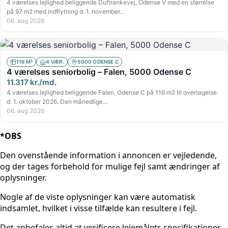
4 værelses lejlighed beliggende Duftrankevej, Odense V med en størrelse
på 97 m2 med indflytning d. 1. november…
06. aug 2026
116 M²
4 VÆR.
5000 ODENSE C
4 værelses seniorbolig – Falen, 5000 Odense C
11.317 kr./md.
4 værelses lejlighed beliggende Falen, Odense C på 116 m2 til overtagelse
d. 1. oktober 2026. Den månedlige…
06. aug 2026
*OBS
Den ovenstående information i annoncen er vejledende,
og der tages forbehold for mulige fejl samt ændringer af
oplysninger.
Nogle af de viste oplysninger kan være automatisk
indsamlet, hvilket i visse tilfælde kan resultere i fejl.
Det anbefales altid at verificere lejemålets specifikationer