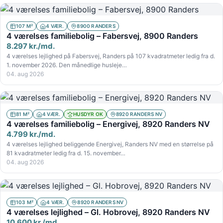
107 M²
4 VÆR.
8900 RANDERS
4 værelses familiebolig – Fabersvej, 8900 Randers
8.297 kr./md.
4 værelses lejlighed på Fabersvej, Randers på 107 kvadratmeter ledig fra d.
1. november 2026. Den månedlige husleje…
04. aug 2026
81 M²
4 VÆR.
HUSDYR OK
8920 RANDERS NV
4 værelses familiebolig – Energivej, 8920 Randers NV
4.799 kr./md.
4 værelses lejlighed beliggende Energivej, Randers NV med en størrelse på
81 kvadratmeter ledig fra d. 15. november…
04. aug 2026
103 M²
4 VÆR.
8920 RANDERS NV
4 værelses lejlighed – Gl. Hobrovej, 8920 Randers NV
10.600 kr./md.