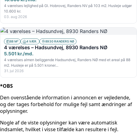
4 værelses lejlighed på Gl. Hobrovej, Randers NV på 103 m2. Husleje udgør
10.600 kr.
03. aug 2026
88 M²
4 VÆR.
8930 RANDERS NØ
4 værelses – Hadsundvej, 8930 Randers NØ
5.501 kr./md.
4 værelses almen beliggende Hadsundvej, Randers NØ med et areal på 88
m2. Husleje er på 5.501 kroner…
31. jul 2026
*OBS
Den ovenstående information i annoncen er vejledende,
og der tages forbehold for mulige fejl samt ændringer af
oplysninger.
Nogle af de viste oplysninger kan være automatisk
indsamlet, hvilket i visse tilfælde kan resultere i fejl.