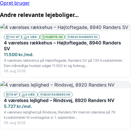
Opret bruger
Andre relevante lejeboliger...
130 M²
4 VÆR.
HUSDYR OK
8940 RANDERS SV
4 værelses rækkehus – Højtoftegade, 8940 Randers
SV
11.500 kr./md.
4 værelses rækkehus på Højtoftegade, Randers SV på 130 kvadratmeter.
Den månedlige husleje udgør 11.500 kr og forbrug…
06. aug 2026
79 M²
4 VÆR.
8920 RANDERS NV
4 værelses lejlighed – Rindsvej, 8920 Randers NV
5.727 kr./md.
4 værelses lejlighed på Rindsvej, Randers NV med en størrelse på 79
kvadratmeter til overtagelse d. 1. september…
06. aug 2026