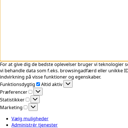
For at give dig de bedste oplevelser bruger vi teknologier s
vi behandle data som f.eks. browsingadfærd eller unikke ID'
indvirkning på visse funktioner og egenskaber.
Funktionsdygtig
Funktionsdygtig
Altid aktiv
Præferencer
Præferencer
Statistikker
Statistikker
Marketing
Marketing
Vælg muligheder
Administrér tjenester