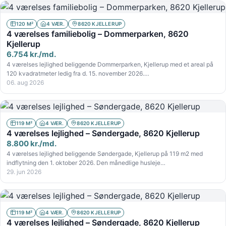
120 M²
4 VÆR.
8620 KJELLERUP
4 værelses familiebolig – Dommerparken, 8620
Kjellerup
6.754 kr./md.
4 værelses lejlighed beliggende Dommerparken, Kjellerup med et areal på
120 kvadratmeter ledig fra d. 15. november 2026.…
06. aug 2026
119 M²
4 VÆR.
8620 KJELLERUP
4 værelses lejlighed – Søndergade, 8620 Kjellerup
8.800 kr./md.
4 værelses lejlighed beliggende Søndergade, Kjellerup på 119 m2 med
indflytning den 1. oktober 2026. Den månedlige husleje…
29. jun 2026
119 M²
4 VÆR.
8620 KJELLERUP
4 værelses lejlighed – Søndergade, 8620 Kjellerup