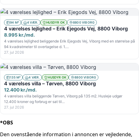
94 M²
4 VÆR.
HUSDYR OK
8800 VIBORG
4 værelses lejlighed – Erik Ejegods Vej, 8800 Viborg
8.995 kr./md.
4 værelses lejlighed beliggende Erik Ejegods Vej, Viborg med en størrelse på
94 kvadratmeter til overtagelse d. 1.…
27. jul 2026
135 M²
4 VÆR.
HUSDYR OK
8800 VIBORG
4 værelses villa – Tørven, 8800 Viborg
12.400 kr./md.
4 værelses villa beliggende Tørven, Viborg på 135 m2. Husleje udgør
12.400 kroner og forbrug er sat til…
27. jul 2026
*OBS
Den ovenstående information i annoncen er vejledende,