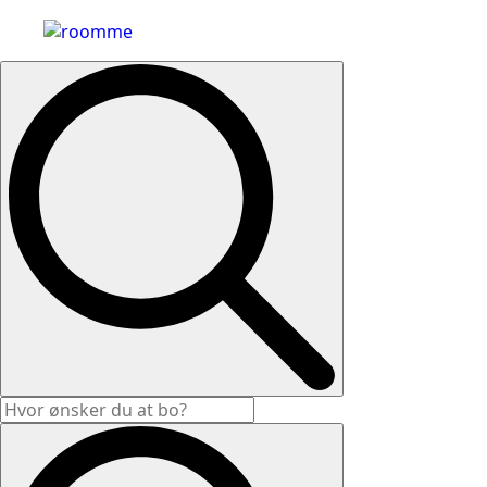
Search
for: