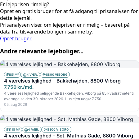
Er lejeprisen rimelig?
Opret en gratis bruger for at få adgang til prisanalysen for
dette lejemål.
Prisanalysen viser, om lejeprisen er rimelig – baseret på
data fra tilsvarende boliger i samme by.
Opret bruger
Andre relevante lejeboliger...
85 M²
4 VÆR.
8800 VIBORG
4 værelses lejlighed – Bakkehøjden, 8800 Viborg
7.750 kr./md.
4 værelses lejlighed beliggende Bakkehøjden, Viborg på 85 kvadratmeter til
overtagelse den 30. oktober 2026. Huslejen udgør 7.750…
05. aug 2026
118 M²
4 VÆR.
8800 VIBORG
4 værelses lejlighed – Sct. Mathias Gade, 8800 Viborg