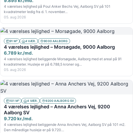
9.895 kr./md.
4 værelses lejlighed på Poul Anker Bechs Vej, Aalborg SV på 101
kvadratmeter ledig fra d. 1. november…
05. aug 2026
91 M²
4 VÆR.
9000 AALBORG
4 værelses lejlighed – Morsøgade, 9000 Aalborg
6.789 kr./md.
4 værelses lejlighed beliggende Morsøgade, Aalborg med et areal på 91
kvadratmeter. Husleje er på 6.788,5 kroner og…
05. aug 2026
101 M²
4 VÆR.
9200 AALBORG SV
4 værelses lejlighed – Anna Anchers Vej, 9200
Aalborg SV
9.720 kr./md.
4 værelses lejlighed beliggende Anna Anchers Vej, Aalborg SV på 101 m2.
Den månedlige husleje er på 9.720…