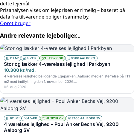
dette lejemål.
Prisanalysen viser, om lejeprisen er rimelig – baseret på
data fra tilsvarende boliger i samme by.
Opret bruger
Andre relevante lejeboliger...
111 M²
4 VÆR.
HUSDYR OK
9000 AALBORG
Stor og lækker 4-værelses lejlighed i Parkbyen
10.300 kr./md.
4 værelses lejlighed beliggende Egeparken, Aalborg med en størrelse på 111
m2 med indflytning den 1. november 2026.…
06. aug 2026
101 M²
4 VÆR.
HUSDYR OK
9200 AALBORG SV
4 værelses lejlighed – Poul Anker Bechs Vej, 9200
Aalborg SV