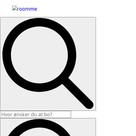
Search
for: