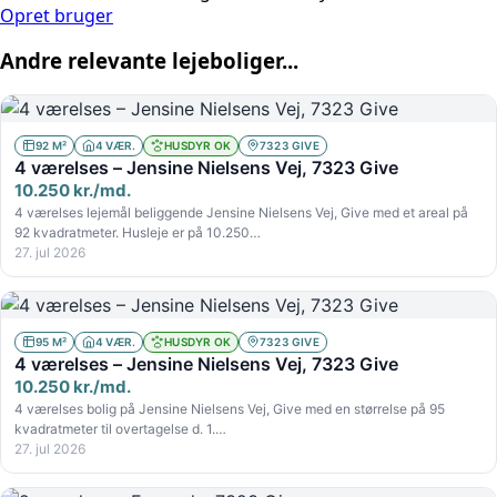
Opret bruger
Andre relevante lejeboliger...
92 M²
4 VÆR.
HUSDYR OK
7323 GIVE
4 værelses – Jensine Nielsens Vej, 7323 Give
10.250 kr./md.
4 værelses lejemål beliggende Jensine Nielsens Vej, Give med et areal på
92 kvadratmeter. Husleje er på 10.250…
27. jul 2026
95 M²
4 VÆR.
HUSDYR OK
7323 GIVE
4 værelses – Jensine Nielsens Vej, 7323 Give
10.250 kr./md.
4 værelses bolig på Jensine Nielsens Vej, Give med en størrelse på 95
kvadratmeter til overtagelse d. 1.…
27. jul 2026