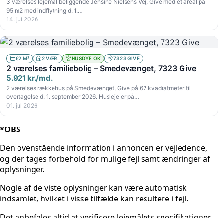
3 værelses lejemål beliggende Jensine Nielsens Vej, Give med et areal på
95 m2 med indflytning d. 1.…
14. jul 2026
62 M²
2 VÆR.
HUSDYR OK
7323 GIVE
2 værelses familiebolig – Smedevænget, 7323 Give
5.921 kr./md.
2 værelses rækkehus på Smedevænget, Give på 62 kvadratmeter til
overtagelse d. 1. september 2026. Husleje er på…
01. jul 2026
*OBS
Den ovenstående information i annoncen er vejledende,
og der tages forbehold for mulige fejl samt ændringer af
oplysninger.
Nogle af de viste oplysninger kan være automatisk
indsamlet, hvilket i visse tilfælde kan resultere i fejl.
Det anbefales altid at verificere lejemålets specifikationer