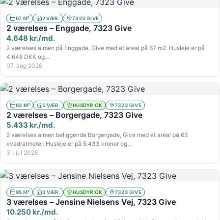
67 M²
2 VÆR.
7323 GIVE
2 værelses – Enggade, 7323 Give
4.648 kr./md.
2 værelses almen på Enggade, Give med et areal på 67 m2. Husleje er på
4.648 DKK og…
07. aug 2026
63 M²
2 VÆR.
HUSDYR OK
7323 GIVE
2 værelses – Borgergade, 7323 Give
5.433 kr./md.
2 værelses almen beliggende Borgergade, Give med et areal på 63
kvadratmeter. Husleje er på 5.433 kroner og…
31. jul 2026
95 M²
3 VÆR.
HUSDYR OK
7323 GIVE
3 værelses – Jensine Nielsens Vej, 7323 Give
10.250 kr./md.