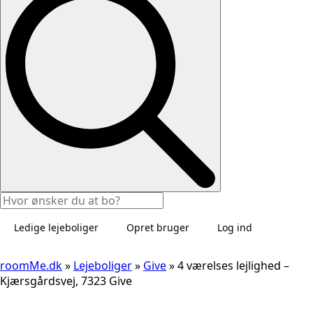
Ledige lejeboliger
Opret bruger
Log ind
roomMe.dk
»
Lejeboliger
»
Give
»
4 værelses lejlighed –
Kjærsgårdsvej, 7323 Give