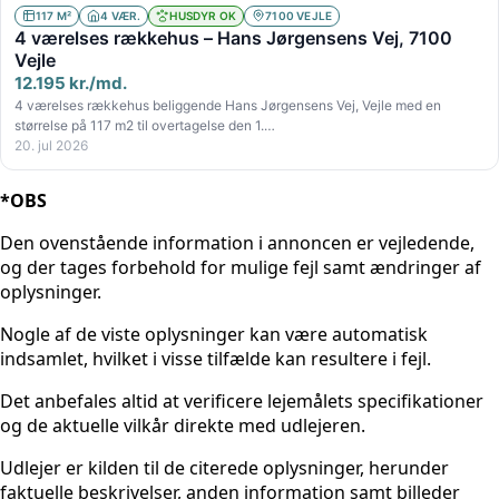
117 M²
4 VÆR.
HUSDYR OK
7100 VEJLE
4 værelses rækkehus – Hans Jørgensens Vej, 7100
Vejle
12.195 kr./md.
4 værelses rækkehus beliggende Hans Jørgensens Vej, Vejle med en
størrelse på 117 m2 til overtagelse den 1.…
20. jul 2026
*OBS
Den ovenstående information i annoncen er vejledende,
og der tages forbehold for mulige fejl samt ændringer af
oplysninger.
Nogle af de viste oplysninger kan være automatisk
indsamlet, hvilket i visse tilfælde kan resultere i fejl.
Det anbefales altid at verificere lejemålets specifikationer
og de aktuelle vilkår direkte med udlejeren.
Udlejer er kilden til de citerede oplysninger, herunder
faktuelle beskrivelser, anden information samt billeder