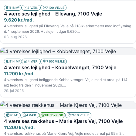
118 M²
4 VÆR.
7100 VEJLE
4 værelses lejlighed – Ellevang, 7100 Vejle
9.620 kr./md.
4 værelses lejlighed på Ellevang, Vejle på 118 kvadratmeter med indflytning
d. 1. september 2026. Huslejen udgør 9.620…
03. aug 2026
114 M²
4 VÆR.
7100 VEJLE
4 værelses lejlighed – Kobbelvænget, 7100 Vejle
11.200 kr./md.
4 værelses lejlighed beliggende Kobbelvænget, Vejle med et areal på 114
m2 ledig fra den 1. november 2026.…
29. jul 2026
95 M²
4 VÆR.
HUSDYR OK
7100 VEJLE
4 værelses rækkehus – Marie Kjærs Vej, 7100 Vejle
11.200 kr./md.
4 værelses rækkehus på Marie Kjærs Vej, Vejle med et areal på 95 m2 til