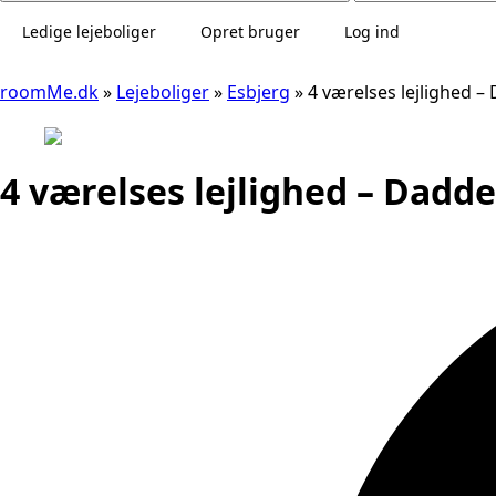
Ledige lejeboliger
Opret bruger
Log ind
roomMe.dk
»
Lejeboliger
»
Esbjerg
»
4 værelses lejlighed –
4 værelses lejlighed – Dadd