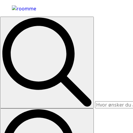
Search
for: