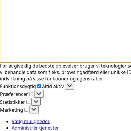
For at give dig de bedste oplevelser bruger vi teknologier s
vi behandle data som f.eks. browsingadfærd eller unikke ID'
indvirkning på visse funktioner og egenskaber.
Funktionsdygtig
Funktionsdygtig
Altid aktiv
Præferencer
Præferencer
Statistikker
Statistikker
Marketing
Marketing
Vælg muligheder
Administrér tjenester