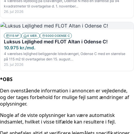
4 værelses lejebolig på Ellavænget, Odense N med en størrelse på 94
kvadratmeter til overtagelse d. 1. november…
26. jul 2026
115 M²
4 VÆR.
5000 ODENSE C
Luksus Lejlighed med FLOT Altan i Odense C!
10.975 kr./md.
4 værelses lejlighed beliggende Istedvænget, Odense C med en størrelse
på 115 m2 til overtagelse den 15. august…
25. jul 2026
*OBS
Den ovenstående information i annoncen er vejledende,
og der tages forbehold for mulige fejl samt ændringer af
oplysninger.
Nogle af de viste oplysninger kan være automatisk
indsamlet, hvilket i visse tilfælde kan resultere i fejl.
Det anbefales altid at verificere lejemålets specifikationer