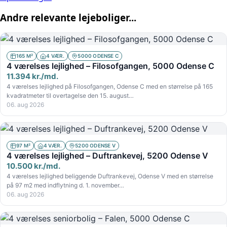
Andre relevante lejeboliger...
165 M²
4 VÆR.
5000 ODENSE C
4 værelses lejlighed – Filosofgangen, 5000 Odense C
11.394 kr./md.
4 værelses lejlighed på Filosofgangen, Odense C med en størrelse på 165
kvadratmeter til overtagelse den 15. august…
06. aug 2026
97 M²
4 VÆR.
5200 ODENSE V
4 værelses lejlighed – Duftrankevej, 5200 Odense V
10.500 kr./md.
4 værelses lejlighed beliggende Duftrankevej, Odense V med en størrelse
på 97 m2 med indflytning d. 1. november…
06. aug 2026