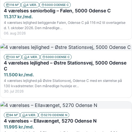
116 M²
4 VÆR.
5000 ODENSE C
4 værelses seniorbolig – Falen, 5000 Odense C
11.317 kr./md.
4 værelses lejlighed beliggende Falen, Odense C på 116 m2 til overtagelse
d. 1. oktober 2026. Den månedlige…
06. aug 2026
130 M²
4 VÆR.
5000 ODENSE C
4 værelses lejlighed – Østre Stationsvej, 5000 Odense
C
11.500 kr./md.
4 værelses lejlighed på Østre Stationsvej, Odense C med en størrelse på
130 kvadratmeter. Den månedlige husleje er…
30. jul 2026
94 M²
4 VÆR.
5270 ODENSE N
4 værelses – Ellavænget, 5270 Odense N
11.995 kr./md.