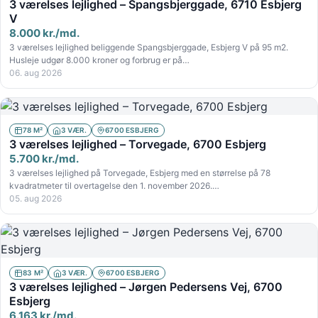
3 værelses lejlighed – Spangsbjerggade, 6710 Esbjerg
V
8.000 kr./md.
3 værelses lejlighed beliggende Spangsbjerggade, Esbjerg V på 95 m2.
Husleje udgør 8.000 kroner og forbrug er på…
06. aug 2026
78 M²
3 VÆR.
6700 ESBJERG
3 værelses lejlighed – Torvegade, 6700 Esbjerg
5.700 kr./md.
3 værelses lejlighed på Torvegade, Esbjerg med en størrelse på 78
kvadratmeter til overtagelse den 1. november 2026.…
05. aug 2026
83 M²
3 VÆR.
6700 ESBJERG
3 værelses lejlighed – Jørgen Pedersens Vej, 6700
Esbjerg
6.163 kr./md.