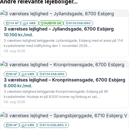
Andre relevante lejeboliger...
114 M²
3 VÆR.
HUSDYR OK
6700 ESBJERG
3 værelses lejlighed – Jyllandsgade, 6700 Esbjerg
10.100 kr./md.
3 værelses lejlighed beliggende Jyllandsgade, Esbjerg med et areal på 114
kvadratmeter med indflytning den 1. november 2026.…
06. aug 2026
95 M²
3 VÆR.
6700 ESBJERG
3 værelses lejlighed – Kronprinsensgade, 6700 Esbjerg
8.000 kr./md.
3 værelses lejlighed beliggende Kronprinsensgade, Esbjerg på 95
kvadratmeter. Husleje er på 8.000 kroner og forbrug er sat…
06. aug 2026
95 M²
3 VÆR.
6710 ESBJERG V