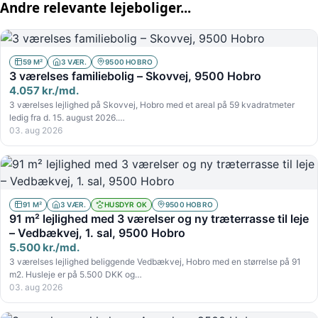
Andre relevante lejeboliger...
59 M²
3 VÆR.
9500 HOBRO
3 værelses familiebolig – Skovvej, 9500 Hobro
4.057 kr./md.
3 værelses lejlighed på Skovvej, Hobro med et areal på 59 kvadratmeter
ledig fra d. 15. august 2026.…
03. aug 2026
91 M²
3 VÆR.
HUSDYR OK
9500 HOBRO
91 m² lejlighed med 3 værelser og ny træterrasse til leje
– Vedbækvej, 1. sal, 9500 Hobro
5.500 kr./md.
3 værelses lejlighed beliggende Vedbækvej, Hobro med en størrelse på 91
m2. Husleje er på 5.500 DKK og…
03. aug 2026