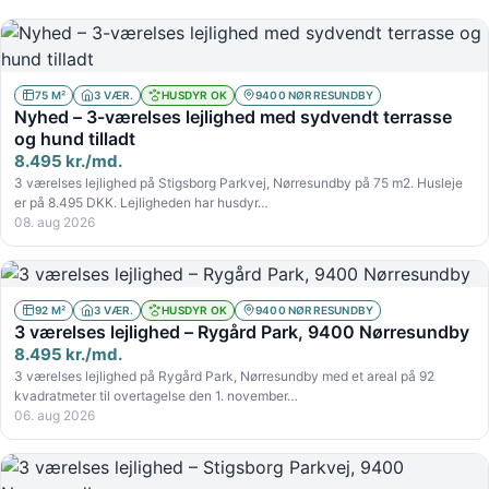
75 M²
3 VÆR.
HUSDYR OK
9400 NØRRESUNDBY
Nyhed – 3-værelses lejlighed med sydvendt terrasse
og hund tilladt
8.495 kr./md.
3 værelses lejlighed på Stigsborg Parkvej, Nørresundby på 75 m2. Husleje
er på 8.495 DKK. Lejligheden har husdyr…
08. aug 2026
92 M²
3 VÆR.
HUSDYR OK
9400 NØRRESUNDBY
3 værelses lejlighed – Rygård Park, 9400 Nørresundby
8.495 kr./md.
3 værelses lejlighed på Rygård Park, Nørresundby med et areal på 92
kvadratmeter til overtagelse den 1. november…
06. aug 2026