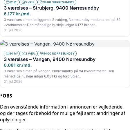
82 M²
3 VÆR.
9400 NØRRESUNDBY
3 værelses – Strubjerg, 9400 Nørresundby
6.177 kr./md.
3 værelses almen beliggende Strubjerg, Nørresundby med et areal på 82
kvadratmeter. Den månedlige husleje udgør 6.177 kroner…
31. jul 2026
94 M²
3 VÆR.
9400 NØRRESUNDBY
3 værelses – Vangen, 9400 Nørresundby
6.081 kr./md.
3 værelses almen på Vangen, Nørresundby på 94 kvadratmeter. Den
månedlige husleje udgør 6.081 kr og forbrug er…
31. jul 2026
*OBS
Den ovenstående information i annoncen er vejledende,
og der tages forbehold for mulige fejl samt ændringer af
oplysninger.