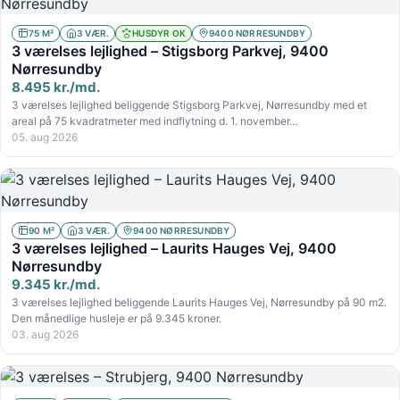
75 M²
3 VÆR.
HUSDYR OK
9400 NØRRESUNDBY
3 værelses lejlighed – Stigsborg Parkvej, 9400
Nørresundby
8.495 kr./md.
3 værelses lejlighed beliggende Stigsborg Parkvej, Nørresundby med et
areal på 75 kvadratmeter med indflytning d. 1. november…
05. aug 2026
90 M²
3 VÆR.
9400 NØRRESUNDBY
3 værelses lejlighed – Laurits Hauges Vej, 9400
Nørresundby
9.345 kr./md.
3 værelses lejlighed beliggende Laurits Hauges Vej, Nørresundby på 90 m2.
Den månedlige husleje er på 9.345 kroner.
03. aug 2026