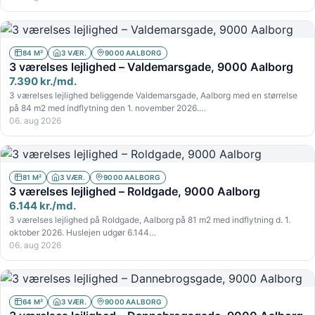
84 M²
3 VÆR.
9000 AALBORG
3 værelses lejlighed – Valdemarsgade, 9000 Aalborg
7.390 kr./md.
3 værelses lejlighed beliggende Valdemarsgade, Aalborg med en størrelse
på 84 m2 med indflytning den 1. november 2026.…
06. aug 2026
81 M²
3 VÆR.
9000 AALBORG
3 værelses lejlighed – Roldgade, 9000 Aalborg
6.144 kr./md.
3 værelses lejlighed på Roldgade, Aalborg på 81 m2 med indflytning d. 1.
oktober 2026. Huslejen udgør 6.144…
06. aug 2026
64 M²
3 VÆR.
9000 AALBORG