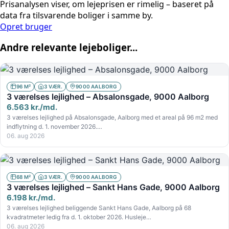
Prisanalysen viser, om lejeprisen er rimelig – baseret på
data fra tilsvarende boliger i samme by.
Opret bruger
Andre relevante lejeboliger...
96 M²
3 VÆR.
9000 AALBORG
3 værelses lejlighed – Absalonsgade, 9000 Aalborg
6.563 kr./md.
3 værelses lejlighed på Absalonsgade, Aalborg med et areal på 96 m2 med
indflytning d. 1. november 2026.…
06. aug 2026
68 M²
3 VÆR.
9000 AALBORG
3 værelses lejlighed – Sankt Hans Gade, 9000 Aalborg
6.198 kr./md.
3 værelses lejlighed beliggende Sankt Hans Gade, Aalborg på 68
kvadratmeter ledig fra d. 1. oktober 2026. Husleje…
06. aug 2026