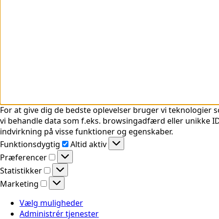
For at give dig de bedste oplevelser bruger vi teknologier s
vi behandle data som f.eks. browsingadfærd eller unikke ID'
indvirkning på visse funktioner og egenskaber.
Funktionsdygtig
Funktionsdygtig
Altid aktiv
Præferencer
Præferencer
Statistikker
Statistikker
Marketing
Marketing
Vælg muligheder
Administrér tjenester