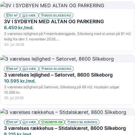
81 M²
3 VÆR.
8600 SILKEBORG
3V I SYDBYEN MED ALTAN OG PARKERING
6.450 kr./md.
3 værelses lejlighed på Frederiksberggade, Silkeborg med et areal på 81 m2
ledig fra den 1. november 2026.…
30. jul 2026
69 M²
3 VÆR.
8600 SILKEBORG
3 værelses lejlighed – Søtorvet, 8600 Silkeborg
10.595 kr./md.
3 værelses lejlighed på Søtorvet, Silkeborg på 69 m2. Huslejen udgør
10.595 kr.
29. jul 2026
92 M²
3 VÆR.
HUSDYR OK
8600 SILKEBORG
3 værelses rækkehus – Stidalskæret, 8600 Silkeborg
8.215 kr./md.