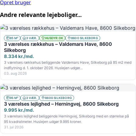
Opret bruger
Andre relevante lejeboliger...
85 M²
3 VÆR.
HUSDYR OK
8600 SILKEBORG
3 værelses rækkehus – Valdemars Have, 8600
Silkeborg
8.334 kr./md.
3 værelses rækkehus beliggende Valdemars Have, Silkeborg på 85 m2 med
indflytning d. 1. oktober 2026. Huslejen udgør…
03. aug 2026
95 M²
3 VÆR.
8600 SILKEBORG
3 værelses lejlighed – Herningvej, 8600 Silkeborg
9.995 kr./md.
3 værelses lejlighed beliggende Herningvej, Silkeborg med en størrelse på
95 kvadratmeter. Huslejen udgør 9.995 kroner.
31. jul 2026