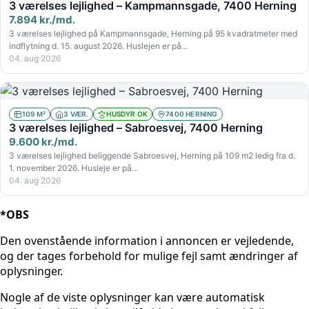
3 værelses lejlighed – Kampmannsgade, 7400 Herning
7.894 kr./md.
3 værelses lejlighed på Kampmannsgade, Herning på 95 kvadratmeter med
indflytning d. 15. august 2026. Huslejen er på…
04. aug 2026
109 M²
3 VÆR.
HUSDYR OK
7400 HERNING
3 værelses lejlighed – Sabroesvej, 7400 Herning
9.600 kr./md.
3 værelses lejlighed beliggende Sabroesvej, Herning på 109 m2 ledig fra d.
1. november 2026. Husleje er på…
04. aug 2026
*OBS
Den ovenstående information i annoncen er vejledende,
og der tages forbehold for mulige fejl samt ændringer af
oplysninger.
Nogle af de viste oplysninger kan være automatisk