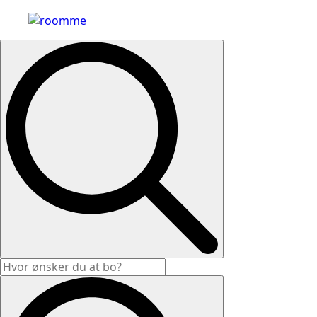
Search
for: