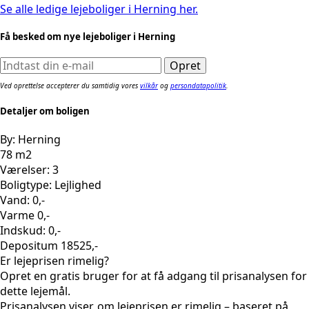
Se alle ledige lejeboliger i Herning her.
Få besked om nye lejeboliger i Herning
Ved oprettelse accepterer du samtidig vores
vilkår
og
persondatapolitik
.
Detaljer om boligen
By: Herning
78 m2
Værelser: 3
Boligtype: Lejlighed
Vand: 0,-
Varme 0,-
Indskud: 0,-
Depositum 18525,-
Er lejeprisen rimelig?
Opret en gratis bruger for at få adgang til prisanalysen for
dette lejemål.
Prisanalysen viser, om lejeprisen er rimelig – baseret på