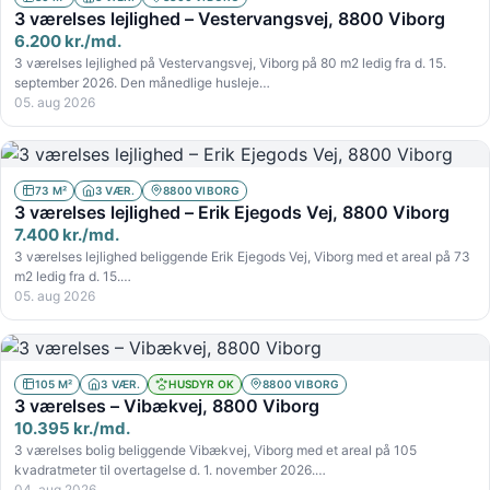
3 værelses lejlighed – Vestervangsvej, 8800 Viborg
6.200 kr./md.
3 værelses lejlighed på Vestervangsvej, Viborg på 80 m2 ledig fra d. 15.
september 2026. Den månedlige husleje…
05. aug 2026
73 M²
3 VÆR.
8800 VIBORG
3 værelses lejlighed – Erik Ejegods Vej, 8800 Viborg
7.400 kr./md.
3 værelses lejlighed beliggende Erik Ejegods Vej, Viborg med et areal på 73
m2 ledig fra d. 15.…
05. aug 2026
105 M²
3 VÆR.
HUSDYR OK
8800 VIBORG
3 værelses – Vibækvej, 8800 Viborg
10.395 kr./md.
3 værelses bolig beliggende Vibækvej, Viborg med et areal på 105
kvadratmeter til overtagelse d. 1. november 2026.…
04. aug 2026