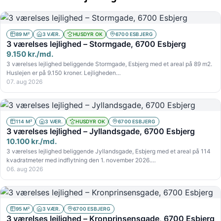
89 M²
3 VÆR.
HUSDYR OK
6700 ESBJERG
3 værelses lejlighed – Stormgade, 6700 Esbjerg
9.150 kr./md.
3 værelses lejlighed beliggende Stormgade, Esbjerg med et areal på 89 m2.
Huslejen er på 9.150 kroner. Lejligheden…
07. aug 2026
114 M²
3 VÆR.
HUSDYR OK
6700 ESBJERG
3 værelses lejlighed – Jyllandsgade, 6700 Esbjerg
10.100 kr./md.
3 værelses lejlighed beliggende Jyllandsgade, Esbjerg med et areal på 114
kvadratmeter med indflytning den 1. november 2026.…
06. aug 2026
95 M²
3 VÆR.
6700 ESBJERG
3 værelses lejlighed – Kronprinsensgade, 6700 Esbjerg