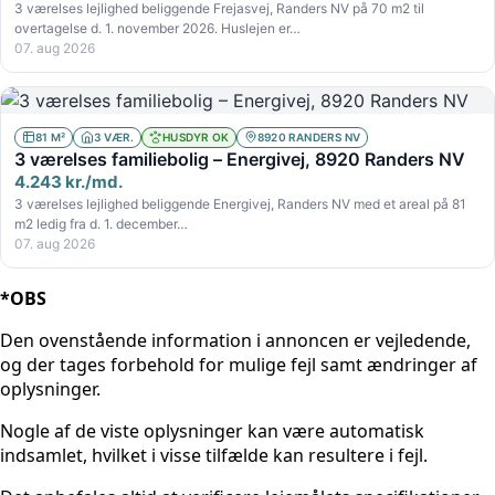
3 værelses lejlighed beliggende Frejasvej, Randers NV på 70 m2 til
overtagelse d. 1. november 2026. Huslejen er…
07. aug 2026
81 M²
3 VÆR.
HUSDYR OK
8920 RANDERS NV
3 værelses familiebolig – Energivej, 8920 Randers NV
4.243 kr./md.
3 værelses lejlighed beliggende Energivej, Randers NV med et areal på 81
m2 ledig fra d. 1. december…
07. aug 2026
*OBS
Den ovenstående information i annoncen er vejledende,
og der tages forbehold for mulige fejl samt ændringer af
oplysninger.
Nogle af de viste oplysninger kan være automatisk
indsamlet, hvilket i visse tilfælde kan resultere i fejl.