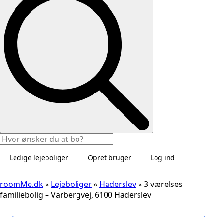
Ledige lejeboliger
Opret bruger
Log ind
roomMe.dk
»
Lejeboliger
»
Haderslev
»
3 værelses
familiebolig – Varbergvej, 6100 Haderslev