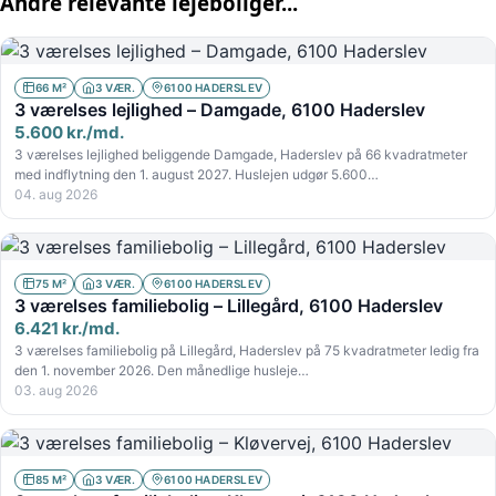
Andre relevante lejeboliger...
66 M²
3 VÆR.
6100 HADERSLEV
3 værelses lejlighed – Damgade, 6100 Haderslev
5.600 kr./md.
3 værelses lejlighed beliggende Damgade, Haderslev på 66 kvadratmeter
med indflytning den 1. august 2027. Huslejen udgør 5.600…
04. aug 2026
75 M²
3 VÆR.
6100 HADERSLEV
3 værelses familiebolig – Lillegård, 6100 Haderslev
6.421 kr./md.
3 værelses familiebolig på Lillegård, Haderslev på 75 kvadratmeter ledig fra
den 1. november 2026. Den månedlige husleje…
03. aug 2026
85 M²
3 VÆR.
6100 HADERSLEV