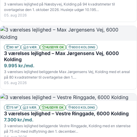
3 værelses lejlighed på Næsbyvej, Kolding på 94 kvadratmeter til
overtagelse den 1. oktober 2026. Husleje udgør 10.195…
05. aug 2026
80 M²
3 VÆR.
HUSDYR OK
6000 KOLDING
3 værelses lejlighed – Max Jørgensens Vej, 6000
Kolding
9.995 kr./md.
3 værelses lejlighed beliggende Max Jørgensens Vej, Kolding med et areal
på 80 kvadratmeter til overtagelse den 1.…
05. aug 2026
75 M²
3 VÆR.
HUSDYR OK
6000 KOLDING
3 værelses lejlighed – Vestre Ringgade, 6000 Kolding
7.300 kr./md.
3 værelses lejlighed beliggende Vestre Ringgade, Kolding med en størrelse
på 75 m2 med indflytning den 1. december…
04. aug 2026