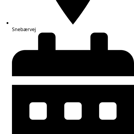
Snebærvej