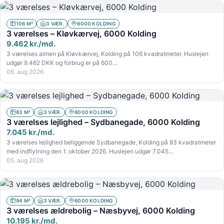
106 M²
3 VÆR.
6000 KOLDING
3 værelses – Kløvkærvej, 6000 Kolding
9.462 kr./md.
3 værelses almen på Kløvkærvej, Kolding på 106 kvadratmeter. Huslejen
udgør 9.462 DKK og forbrug er på 600…
06. aug 2026
83 M²
3 VÆR.
6000 KOLDING
3 værelses lejlighed – Sydbanegade, 6000 Kolding
7.045 kr./md.
3 værelses lejlighed beliggende Sydbanegade, Kolding på 83 kvadratmeter
med indflytning den 1. oktober 2026. Huslejen udgør 7.045…
05. aug 2026
94 M²
3 VÆR.
6000 KOLDING
3 værelses ældrebolig – Næsbyvej, 6000 Kolding
10.195 kr./md.