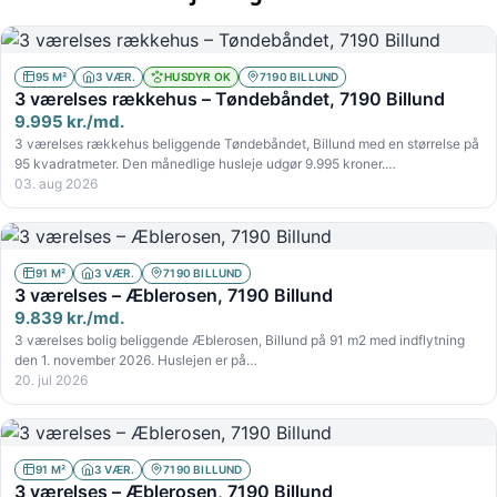
95 M²
3 VÆR.
HUSDYR OK
7190 BILLUND
3 værelses rækkehus – Tøndebåndet, 7190 Billund
9.995 kr./md.
3 værelses rækkehus beliggende Tøndebåndet, Billund med en størrelse på
95 kvadratmeter. Den månedlige husleje udgør 9.995 kroner.…
03. aug 2026
91 M²
3 VÆR.
7190 BILLUND
3 værelses – Æblerosen, 7190 Billund
9.839 kr./md.
3 værelses bolig beliggende Æblerosen, Billund på 91 m2 med indflytning
den 1. november 2026. Huslejen er på…
20. jul 2026
91 M²
3 VÆR.
7190 BILLUND
3 værelses – Æblerosen, 7190 Billund