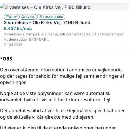
97 M²
3 VÆR.
7190 BILLUND
3 værelses – Ole Kirks Vej, 7190 Billund
8.437 kr./md.
3 værelses almen på Ole Kirks Vej, Billund med et areal på 97 kvadratmeter.
Huslejen udgør 8.437 DKK…
01. jul 2026
*OBS
Den ovenstående information i annoncen er vejledende,
og der tages forbehold for mulige fejl samt ændringer af
oplysninger.
Nogle af de viste oplysninger kan være automatisk
indsamlet, hvilket i visse tilfælde kan resultere i fejl.
Det anbefales altid at verificere lejemålets specifikationer
og de aktuelle vilkår direkte med udlejeren.
Udlejer er kilden til de citerede oplysninger, herunder