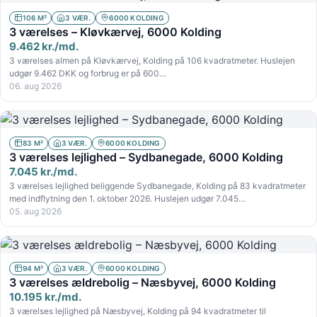
106 M²
3 VÆR.
6000 KOLDING
3 værelses – Kløvkærvej, 6000 Kolding
9.462 kr./md.
3 værelses almen på Kløvkærvej, Kolding på 106 kvadratmeter. Huslejen
udgør 9.462 DKK og forbrug er på 600…
06. aug 2026
83 M²
3 VÆR.
6000 KOLDING
3 værelses lejlighed – Sydbanegade, 6000 Kolding
7.045 kr./md.
3 værelses lejlighed beliggende Sydbanegade, Kolding på 83 kvadratmeter
med indflytning den 1. oktober 2026. Huslejen udgør 7.045…
05. aug 2026
94 M²
3 VÆR.
6000 KOLDING
3 værelses ældrebolig – Næsbyvej, 6000 Kolding
10.195 kr./md.
3 værelses lejlighed på Næsbyvej, Kolding på 94 kvadratmeter til