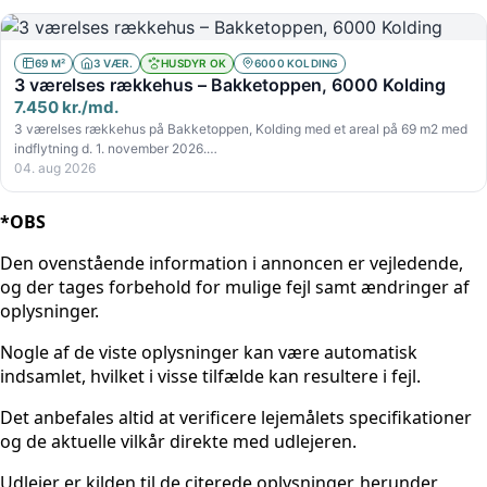
69 M²
3 VÆR.
HUSDYR OK
6000 KOLDING
3 værelses rækkehus – Bakketoppen, 6000 Kolding
7.450 kr./md.
3 værelses rækkehus på Bakketoppen, Kolding med et areal på 69 m2 med
indflytning d. 1. november 2026.…
04. aug 2026
*OBS
Den ovenstående information i annoncen er vejledende,
og der tages forbehold for mulige fejl samt ændringer af
oplysninger.
Nogle af de viste oplysninger kan være automatisk
indsamlet, hvilket i visse tilfælde kan resultere i fejl.
Det anbefales altid at verificere lejemålets specifikationer
og de aktuelle vilkår direkte med udlejeren.
Udlejer er kilden til de citerede oplysninger, herunder