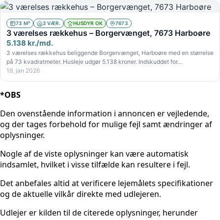
73 M²
3 VÆR.
HUSDYR OK
7673
3 værelses rækkehus – Borgervænget, 7673 Harboøre
5.138 kr./md.
3 værelses rækkehus beliggende Borgervænget, Harboøre med en størrelse
på 73 kvadratmeter. Husleje udgør 5.138 kroner. Indskuddet for…
19. jan 2026
*OBS
Den ovenstående information i annoncen er vejledende,
og der tages forbehold for mulige fejl samt ændringer af
oplysninger.
Nogle af de viste oplysninger kan være automatisk
indsamlet, hvilket i visse tilfælde kan resultere i fejl.
Det anbefales altid at verificere lejemålets specifikationer
og de aktuelle vilkår direkte med udlejeren.
Udlejer er kilden til de citerede oplysninger, herunder