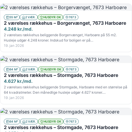
55 M²
2 VÆR.
HUSDYR OK
7673
2 værelses rækkehus – Borgervænget, 7673 Harboøre
4.248 kr./md.
2 værelses rækkehus beliggende Borgervænget, Harboøre på 55 m2.
Husleje udgør 4.248 kroner. Indskud for boligen er på…
19. jan 2026
64 M²
2 VÆR.
HUSDYR OK
7673
2 værelses rækkehus – Stormgade, 7673 Harboøre
4.627 kr./md.
2 værelses rækkehus beliggende Stormgade, Harboøre med en størrelse på
64 kvadratmeter. Den månedlige husleje udgør 4.627 kroner.…
19. jan 2026
64 M²
2 VÆR.
HUSDYR OK
7673
2 værelses rækkehus – Stormgade, 7673 Harboøre