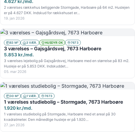
4.627 kr./md.
2 værelses rækkehus beliggende Stormgade, Harboøre på 64 m2. Huslejen
er på 4.627 DKK. Indskud for rækkehuset er…
19. jan 2026
83 M²
3 VÆR.
HUSDYR OK
7673
3 værelses – Gajsgårdsvej, 7673 Harboøre
5.853 kr./md.
3 værelses lejebolig på Gajsgårdsvej, Harboøre med en størrelse på 83 m2.
Husleje er på 5.853 DKK. Indskuddet…
05. mar 2026
30 M²
1 VÆR.
7673
1 værelses studiebolig – Stormgade, 7673 Harboøre
1.920 kr./md.
1 værelses studiebolig på Stormgade, Harboøre med et areal på 30
kvadratmeter. Den månedlige husleje er på 1.920…
27. jan 2026