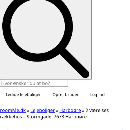
Ledige lejeboliger
Opret bruger
Log ind
roomMe.dk
»
Lejeboliger
»
Harboøre
»
2 værelses
rækkehus – Stormgade, 7673 Harboøre