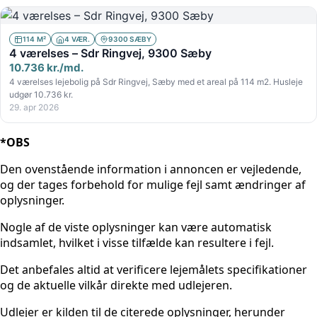
114 M²
4 VÆR.
9300 SÆBY
4 værelses – Sdr Ringvej, 9300 Sæby
10.736 kr./md.
4 værelses lejebolig på Sdr Ringvej, Sæby med et areal på 114 m2. Husleje
udgør 10.736 kr.
29. apr 2026
*OBS
Den ovenstående information i annoncen er vejledende,
og der tages forbehold for mulige fejl samt ændringer af
oplysninger.
Nogle af de viste oplysninger kan være automatisk
indsamlet, hvilket i visse tilfælde kan resultere i fejl.
Det anbefales altid at verificere lejemålets specifikationer
og de aktuelle vilkår direkte med udlejeren.
Udlejer er kilden til de citerede oplysninger, herunder