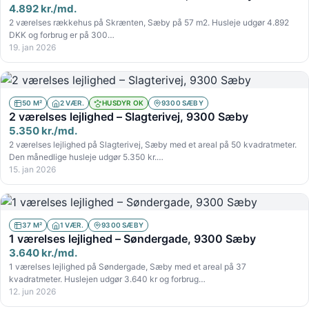
4.892 kr./md.
2 værelses rækkehus på Skrænten, Sæby på 57 m2. Husleje udgør 4.892
DKK og forbrug er på 300…
19. jan 2026
50 M²
2 VÆR.
HUSDYR OK
9300 SÆBY
2 værelses lejlighed – Slagterivej, 9300 Sæby
5.350 kr./md.
2 værelses lejlighed på Slagterivej, Sæby med et areal på 50 kvadratmeter.
Den månedlige husleje udgør 5.350 kr.…
15. jan 2026
37 M²
1 VÆR.
9300 SÆBY
1 værelses lejlighed – Søndergade, 9300 Sæby
3.640 kr./md.
1 værelses lejlighed på Søndergade, Sæby med et areal på 37
kvadratmeter. Huslejen udgør 3.640 kr og forbrug…
12. jun 2026