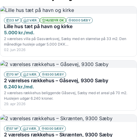
33 M²
2 VÆR.
HUSDYR OK
9300 SÆBY
Lille hus tæt på havn og kirke
5.000 kr./md.
2 værelses villa på Gasværksvej, Sæby med en størrelse på 33 m2. Den
månedlige husleje udgør 5.000 DKK…
02. jun 2026
70 M²
2 VÆR.
9300 SÆBY
2 værelses rækkehus – Gåsevej, 9300 Sæby
6.240 kr./md.
2 værelses rækkehus beliggende Gåsevej, Sæby med et areal på 70 m2.
Huslejen udgør 6.240 kroner.
29. apr 2026
57 M²
2 VÆR.
9300 SÆBY
2 værelses rækkehus – Skrænten, 9300 Sæby