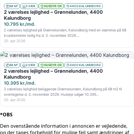
68 M²
2 VÆR.
HUSDYR OK
4400 KALUNDBORG
2 værelses lejlighed – Grønnelunden, 4400
Kalundborg
10.795 kr./md.
2 værelses lejlighed på Grønnelunden, Kalundborg med en størrelse på 68
kvadratmeter ledig fra d. 3. november 2026.…
20. apr 2026
68 M²
2 VÆR.
HUSDYR OK
4400 KALUNDBORG
2 værelses lejlighed – Grønnelunden, 4400
Kalundborg
10.395 kr./md.
2 værelses lejlighed beliggende Grønnelunden, Kalundborg på 68 m2 til
overtagelse d. 3. november 2026. Husleje udgør 10.395…
20. apr 2026
*OBS
Den ovenstående information i annoncen er vejledende,
og der tages forbehold for mulige fejl samt ændringer af