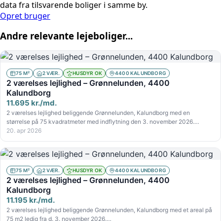
data fra tilsvarende boliger i samme by.
Opret bruger
Andre relevante lejeboliger...
75 M²
2 VÆR.
HUSDYR OK
4400 KALUNDBORG
2 værelses lejlighed – Grønnelunden, 4400
Kalundborg
11.695 kr./md.
2 værelses lejlighed beliggende Grønnelunden, Kalundborg med en
størrelse på 75 kvadratmeter med indflytning den 3. november 2026.…
20. apr 2026
75 M²
2 VÆR.
HUSDYR OK
4400 KALUNDBORG
2 værelses lejlighed – Grønnelunden, 4400
Kalundborg
11.195 kr./md.
2 værelses lejlighed beliggende Grønnelunden, Kalundborg med et areal på
75 m2 ledig fra d. 3. november 2026.…