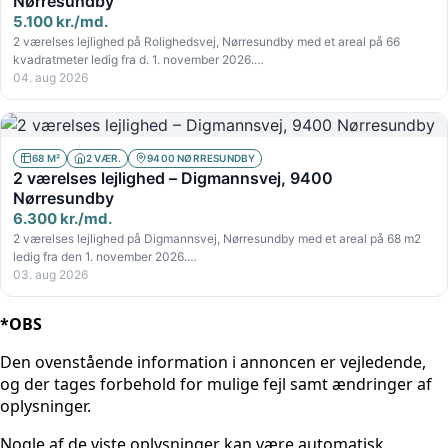
Nørresundby
5.100 kr./md.
2 værelses lejlighed på Rolighedsvej, Nørresundby med et areal på 66
kvadratmeter ledig fra d. 1. november 2026.…
04. aug 2026
68 M²
2 VÆR.
9400 NØRRESUNDBY
2 værelses lejlighed – Digmannsvej, 9400
Nørresundby
6.300 kr./md.
2 værelses lejlighed på Digmannsvej, Nørresundby med et areal på 68 m2
ledig fra den 1. november 2026.…
03. aug 2026
*OBS
Den ovenstående information i annoncen er vejledende,
og der tages forbehold for mulige fejl samt ændringer af
oplysninger.
Nogle af de viste oplysninger kan være automatisk