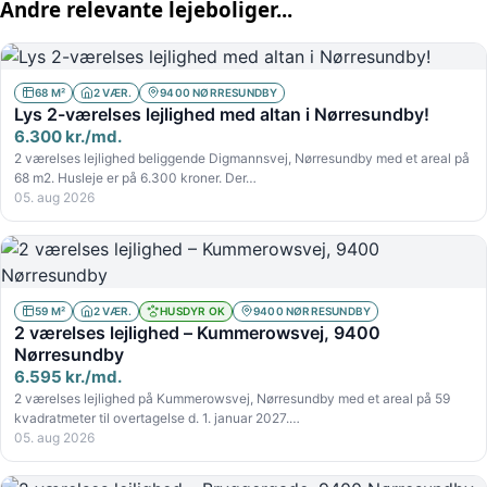
Andre relevante lejeboliger...
68 M²
2 VÆR.
9400 NØRRESUNDBY
Lys 2-værelses lejlighed med altan i Nørresundby!
6.300 kr./md.
2 værelses lejlighed beliggende Digmannsvej, Nørresundby med et areal på
68 m2. Husleje er på 6.300 kroner. Der…
05. aug 2026
59 M²
2 VÆR.
HUSDYR OK
9400 NØRRESUNDBY
2 værelses lejlighed – Kummerowsvej, 9400
Nørresundby
6.595 kr./md.
2 værelses lejlighed på Kummerowsvej, Nørresundby med et areal på 59
kvadratmeter til overtagelse d. 1. januar 2027.…
05. aug 2026