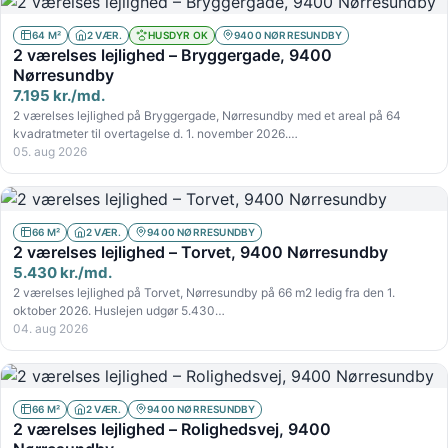
64 M²
2 VÆR.
HUSDYR OK
9400 NØRRESUNDBY
2 værelses lejlighed – Bryggergade, 9400
Nørresundby
7.195 kr./md.
2 værelses lejlighed på Bryggergade, Nørresundby med et areal på 64
kvadratmeter til overtagelse d. 1. november 2026.…
05. aug 2026
66 M²
2 VÆR.
9400 NØRRESUNDBY
2 værelses lejlighed – Torvet, 9400 Nørresundby
5.430 kr./md.
2 værelses lejlighed på Torvet, Nørresundby på 66 m2 ledig fra den 1.
oktober 2026. Huslejen udgør 5.430…
04. aug 2026
66 M²
2 VÆR.
9400 NØRRESUNDBY
2 værelses lejlighed – Rolighedsvej, 9400