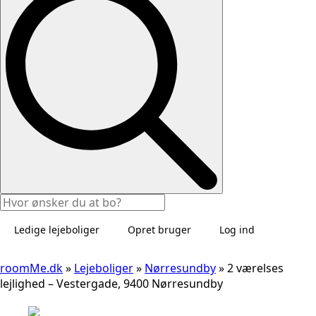
Ledige lejeboliger
Opret bruger
Log ind
roomMe.dk
»
Lejeboliger
»
Nørresundby
»
2 værelses
lejlighed – Vestergade, 9400 Nørresundby