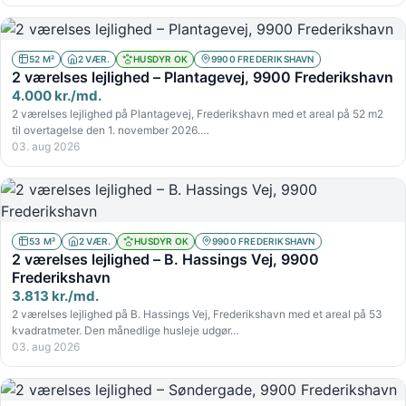
52 M²
2 VÆR.
HUSDYR OK
9900 FREDERIKSHAVN
2 værelses lejlighed – Plantagevej, 9900 Frederikshavn
4.000 kr./md.
2 værelses lejlighed på Plantagevej, Frederikshavn med et areal på 52 m2
til overtagelse den 1. november 2026.…
03. aug 2026
53 M²
2 VÆR.
HUSDYR OK
9900 FREDERIKSHAVN
2 værelses lejlighed – B. Hassings Vej, 9900
Frederikshavn
3.813 kr./md.
2 værelses lejlighed på B. Hassings Vej, Frederikshavn med et areal på 53
kvadratmeter. Den månedlige husleje udgør…
03. aug 2026