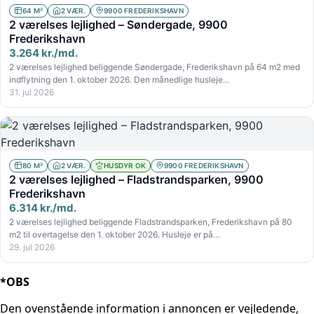
64 M²
2 VÆR.
9900 FREDERIKSHAVN
2 værelses lejlighed – Søndergade, 9900
Frederikshavn
3.264 kr./md.
2 værelses lejlighed beliggende Søndergade, Frederikshavn på 64 m2 med
indflytning den 1. oktober 2026. Den månedlige husleje…
31. jul 2026
80 M²
2 VÆR.
HUSDYR OK
9900 FREDERIKSHAVN
2 værelses lejlighed – Fladstrandsparken, 9900
Frederikshavn
6.314 kr./md.
2 værelses lejlighed beliggende Fladstrandsparken, Frederikshavn på 80
m2 til overtagelse den 1. oktober 2026. Husleje er på…
29. jul 2026
*OBS
Den ovenstående information i annoncen er vejledende,