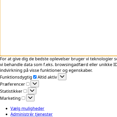
For at give dig de bedste oplevelser bruger vi teknologier s
vi behandle data som f.eks. browsingadfærd eller unikke ID'
indvirkning på visse funktioner og egenskaber.
Funktionsdygtig
Funktionsdygtig
Altid aktiv
Præferencer
Præferencer
Statistikker
Statistikker
Marketing
Marketing
Vælg muligheder
Administrér tjenester