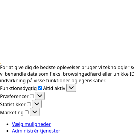
For at give dig de bedste oplevelser bruger vi teknologier s
vi behandle data som f.eks. browsingadfærd eller unikke ID'
indvirkning på visse funktioner og egenskaber.
Funktionsdygtig
Funktionsdygtig
Altid aktiv
Præferencer
Præferencer
Statistikker
Statistikker
Marketing
Marketing
Vælg muligheder
Administrér tjenester