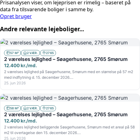
Prisanalysen viser, om lejeprisen er rimelig – baseret på
data fra tilsvarende boliger i samme by.
Opret bruger
Andre relevante lejeboliger...
57 M²
2 VÆR.
2765
2 værelses lejlighed – Søagerhusene, 2765 Smørum
12.400 kr./md.
2 værelses lejlighed på Søagerhusene, Smørum med en størrelse på 57 m2
med indflytning d. 15. december 2026.…
25. jun 2026
58 M²
2 VÆR.
2765
2 værelses lejlighed – Søagerhusene, 2765 Smørum
12.400 kr./md.
2 værelses lejlighed beliggende Søagerhusene, Smørum med et areal på 58
m2 til overtagelse den 15. december 2026.…
25. jun 2026