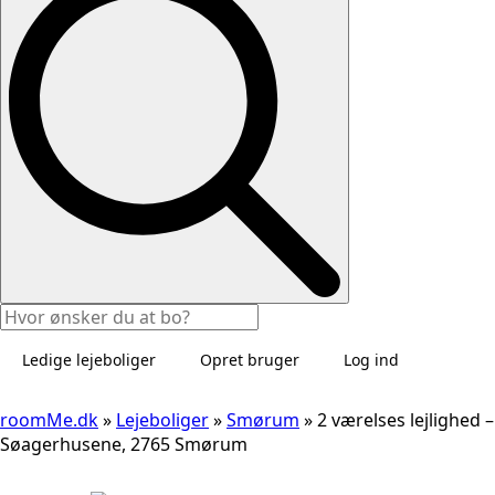
Ledige lejeboliger
Opret bruger
Log ind
roomMe.dk
»
Lejeboliger
»
Smørum
»
2 værelses lejlighed –
Søagerhusene, 2765 Smørum