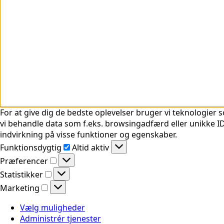
For at give dig de bedste oplevelser bruger vi teknologier s
vi behandle data som f.eks. browsingadfærd eller unikke ID'
indvirkning på visse funktioner og egenskaber.
Funktionsdygtig
Funktionsdygtig
Altid aktiv
Præferencer
Præferencer
Statistikker
Statistikker
Marketing
Marketing
Vælg muligheder
Administrér tjenester