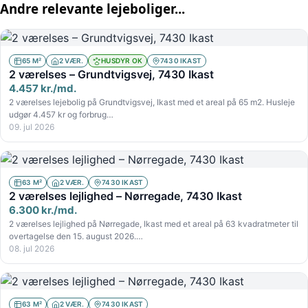
Andre relevante lejeboliger...
65 M²
2 VÆR.
HUSDYR OK
7430 IKAST
2 værelses – Grundtvigsvej, 7430 Ikast
4.457 kr./md.
2 værelses lejebolig på Grundtvigsvej, Ikast med et areal på 65 m2. Husleje
udgør 4.457 kr og forbrug…
09. jul 2026
63 M²
2 VÆR.
7430 IKAST
2 værelses lejlighed – Nørregade, 7430 Ikast
6.300 kr./md.
2 værelses lejlighed på Nørregade, Ikast med et areal på 63 kvadratmeter til
overtagelse den 15. august 2026.…
08. jul 2026
63 M²
2 VÆR.
7430 IKAST