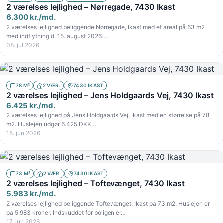
2 værelses lejlighed – Nørregade, 7430 Ikast
6.300 kr./md.
2 værelses lejlighed beliggende Nørregade, Ikast med et areal på 63 m2
med indflytning d. 15. august 2026.…
08. jul 2026
78 M²
2 VÆR.
7430 IKAST
2 værelses lejlighed – Jens Holdgaards Vej, 7430 Ikast
6.425 kr./md.
2 værelses lejlighed på Jens Holdgaards Vej, Ikast med en størrelse på 78
m2. Huslejen udgør 6.425 DKK…
18. jun 2026
73 M²
2 VÆR.
7430 IKAST
2 værelses lejlighed – Toftevænget, 7430 Ikast
5.983 kr./md.
2 værelses lejlighed beliggende Toftevænget, Ikast på 73 m2. Huslejen er
på 5.983 kroner. Indskuddet for boligen er…
17. jun 2026