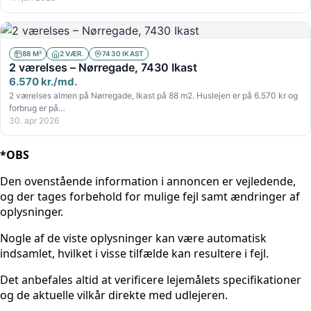
88 M²
2 VÆR.
7430 IKAST
2 værelses – Nørregade, 7430 Ikast
6.570 kr./md.
2 værelses almen på Nørregade, Ikast på 88 m2. Huslejen er på 6.570 kr og
forbrug er på…
30. apr 2026
*OBS
Den ovenstående information i annoncen er vejledende,
og der tages forbehold for mulige fejl samt ændringer af
oplysninger.
Nogle af de viste oplysninger kan være automatisk
indsamlet, hvilket i visse tilfælde kan resultere i fejl.
Det anbefales altid at verificere lejemålets specifikationer
og de aktuelle vilkår direkte med udlejeren.