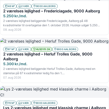
48 M²
2 VÆR.
9000 AALBORG
2 værelses lejlighed – Fredericiagade, 9000 Aalborg
5.250 kr./md.
2 værelses lejlighed beliggende Fredericiagade, Aalborg på 48
kvadratmeter til overtagelse den 1. oktober 2026. Husleje udgør 5.250…
08. aug 2026
67 M²
2 VÆR.
HUSDYR OK
9000 AALBORG
2 værelses lejlighed – Herluf Trolles Gade, 9000
Aalborg
5.300 kr./md.
2 værelses lejlighed beliggende Herluf Trolles Gade, Aalborg med en
størrelse på 67 kvadratmeter ledig fra den 1.…
07. aug 2026
79 M²
2 VÆR.
9000 AALBORG
Lys 2-værelses lejlighed med klassisk charme i Aalborg