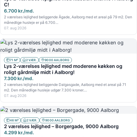
C!
6.700 kr./md.
2 værelses lejlighed beliggende Ågade, Aalborg med et areal på 79 m2. Den
månedlige husleje er på 6.700…
07. aug 2026
71 M²
2 VÆR.
9000 AALBORG
Lys 2-værelses lejlighed med moderene køkken og
roligt gårdmiljø midt i Aalborg!
7.300 kr./md.
2 værelses lejlighed beliggende Dalgasgade, Aalborg med et areal på 71
m2. Den månedlige husleje udgør 7.300 kroner.…
07. aug 2026
46 M²
2 VÆR.
9000 AALBORG
2 værelses lejlighed – Borgergade, 9000 Aalborg
4.299 kr./md.