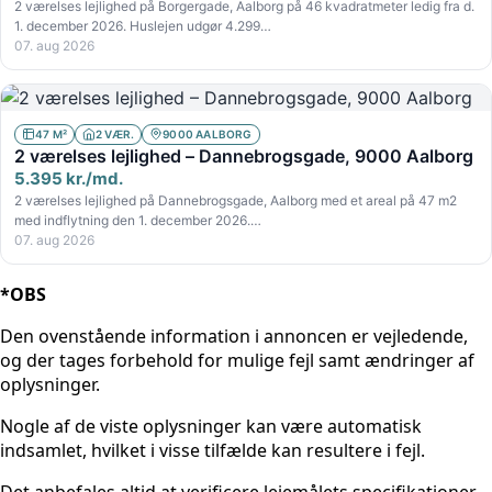
2 værelses lejlighed på Borgergade, Aalborg på 46 kvadratmeter ledig fra d.
1. december 2026. Huslejen udgør 4.299…
07. aug 2026
47 M²
2 VÆR.
9000 AALBORG
2 værelses lejlighed – Dannebrogsgade, 9000 Aalborg
5.395 kr./md.
2 værelses lejlighed på Dannebrogsgade, Aalborg med et areal på 47 m2
med indflytning den 1. december 2026.…
07. aug 2026
*OBS
Den ovenstående information i annoncen er vejledende,
og der tages forbehold for mulige fejl samt ændringer af
oplysninger.
Nogle af de viste oplysninger kan være automatisk
indsamlet, hvilket i visse tilfælde kan resultere i fejl.
Det anbefales altid at verificere lejemålets specifikationer