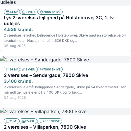
54 M²
2 VÆR.
7800 SKIVE
Lys 2-værelses lejlighed på Holstebrovej 3C, 1. tv.
udlejes
4.536 kr./md.
2 værelses lejlighed beliggende Holstebrovej, Skive med en størrelse på 54
kvadratmeter. Huslejen er på 4.536 DKK og…
05. aug 2026
54 M²
2 VÆR.
7800 SKIVE
2 værelses – Søndergade, 7800 Skive
3.400 kr./md.
2 værelses lejemål beliggende Søndergade, Skive på 54 kvadratmeter. Den
månedlige husleje er på 3.400 DKK og forbrug…
04. aug 2026
71 M²
2 VÆR.
7800 SKIVE
2 værelses – Villaparken, 7800 Skive