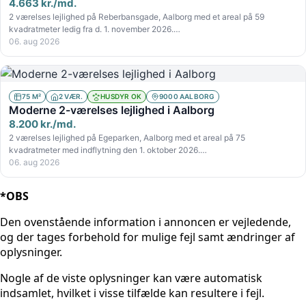
4.663 kr./md.
2 værelses lejlighed på Reberbansgade, Aalborg med et areal på 59
kvadratmeter ledig fra d. 1. november 2026.…
06. aug 2026
75 M²
2 VÆR.
HUSDYR OK
9000 AALBORG
Moderne 2-værelses lejlighed i Aalborg
8.200 kr./md.
2 værelses lejlighed på Egeparken, Aalborg med et areal på 75
kvadratmeter med indflytning den 1. oktober 2026.…
06. aug 2026
*OBS
Den ovenstående information i annoncen er vejledende,
og der tages forbehold for mulige fejl samt ændringer af
oplysninger.
Nogle af de viste oplysninger kan være automatisk
indsamlet, hvilket i visse tilfælde kan resultere i fejl.