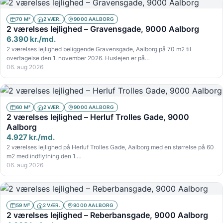
70 M²
2 VÆR.
9000 AALBORG
2 værelses lejlighed – Gravensgade, 9000 Aalborg
6.390 kr./md.
2 værelses lejlighed beliggende Gravensgade, Aalborg på 70 m2 til
overtagelse den 1. november 2026. Huslejen er på…
06. aug 2026
60 M²
2 VÆR.
9000 AALBORG
2 værelses lejlighed – Herluf Trolles Gade, 9000
Aalborg
4.927 kr./md.
2 værelses lejlighed på Herluf Trolles Gade, Aalborg med en størrelse på 60
m2 med indflytning den 1.…
06. aug 2026
59 M²
2 VÆR.
9000 AALBORG
2 værelses lejlighed – Reberbansgade, 9000 Aalborg