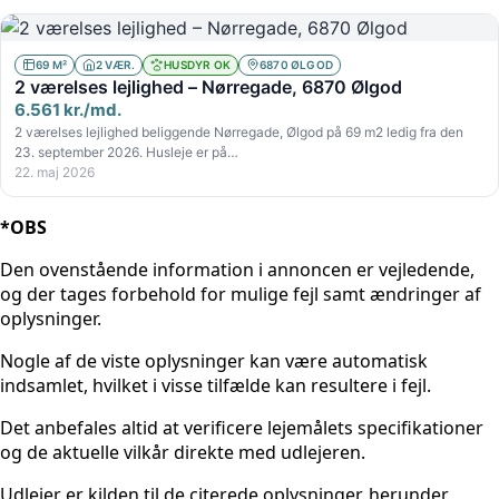
69 M²
2 VÆR.
HUSDYR OK
6870 ØLGOD
2 værelses lejlighed – Nørregade, 6870 Ølgod
6.561 kr./md.
2 værelses lejlighed beliggende Nørregade, Ølgod på 69 m2 ledig fra den
23. september 2026. Husleje er på…
22. maj 2026
*OBS
Den ovenstående information i annoncen er vejledende,
og der tages forbehold for mulige fejl samt ændringer af
oplysninger.
Nogle af de viste oplysninger kan være automatisk
indsamlet, hvilket i visse tilfælde kan resultere i fejl.
Det anbefales altid at verificere lejemålets specifikationer
og de aktuelle vilkår direkte med udlejeren.
Udlejer er kilden til de citerede oplysninger, herunder