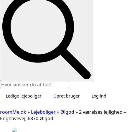
Ledige lejeboliger
Opret bruger
Log ind
roomMe.dk
»
Lejeboliger
»
Ølgod
»
2 værelses lejlighed –
Enghavevej, 6870 Ølgod