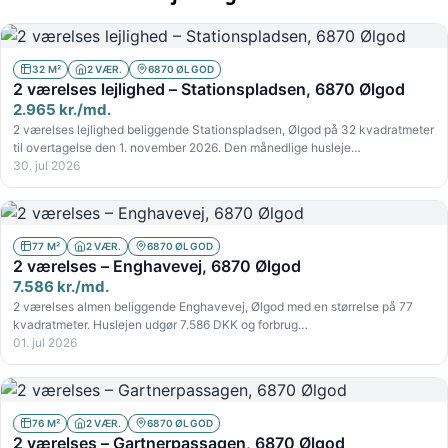
32 M²
2 VÆR.
6870 ØLGOD
2 værelses lejlighed – Stationspladsen, 6870 Ølgod
2.965 kr./md.
2 værelses lejlighed beliggende Stationspladsen, Ølgod på 32 kvadratmeter
til overtagelse den 1. november 2026. Den månedlige husleje…
30. jul 2026
77 M²
2 VÆR.
6870 ØLGOD
2 værelses – Enghavevej, 6870 Ølgod
7.586 kr./md.
2 værelses almen beliggende Enghavevej, Ølgod med en størrelse på 77
kvadratmeter. Huslejen udgør 7.586 DKK og forbrug…
01. jul 2026
76 M²
2 VÆR.
6870 ØLGOD
2 værelses – Gartnerpassagen, 6870 Ølgod