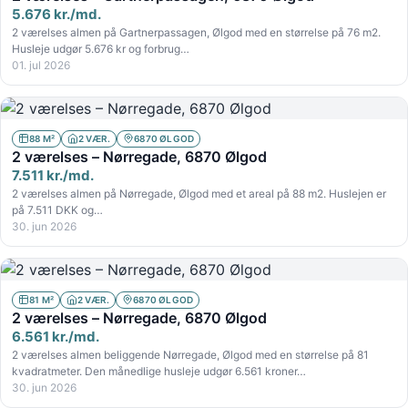
5.676 kr./md.
2 værelses almen på Gartnerpassagen, Ølgod med en størrelse på 76 m2.
Husleje udgør 5.676 kr og forbrug…
01. jul 2026
88 M²
2 VÆR.
6870 ØLGOD
2 værelses – Nørregade, 6870 Ølgod
7.511 kr./md.
2 værelses almen på Nørregade, Ølgod med et areal på 88 m2. Huslejen er
på 7.511 DKK og…
30. jun 2026
81 M²
2 VÆR.
6870 ØLGOD
2 værelses – Nørregade, 6870 Ølgod
6.561 kr./md.
2 værelses almen beliggende Nørregade, Ølgod med en størrelse på 81
kvadratmeter. Den månedlige husleje udgør 6.561 kroner…
30. jun 2026