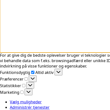
For at give dig de bedste oplevelser bruger vi teknologier s
vi behandle data som f.eks. browsingadfærd eller unikke ID'
indvirkning på visse funktioner og egenskaber.
Funktionsdygtig
Funktionsdygtig
Altid aktiv
Præferencer
Præferencer
Statistikker
Statistikker
Marketing
Marketing
Vælg muligheder
Administrér tjenester