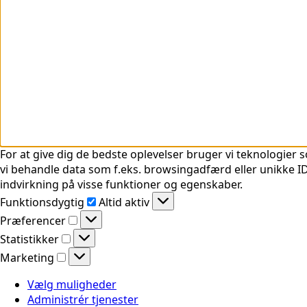
For at give dig de bedste oplevelser bruger vi teknologier s
vi behandle data som f.eks. browsingadfærd eller unikke ID'
indvirkning på visse funktioner og egenskaber.
Funktionsdygtig
Funktionsdygtig
Altid aktiv
Præferencer
Præferencer
Statistikker
Statistikker
Marketing
Marketing
Vælg muligheder
Administrér tjenester